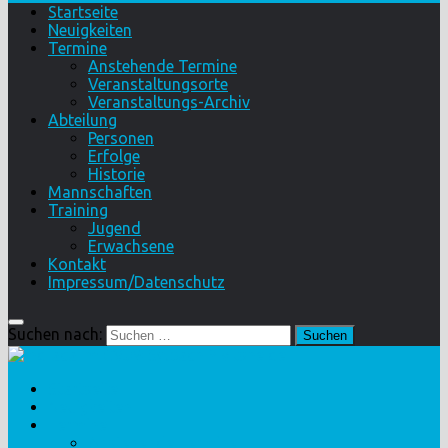
Startseite
Neuigkeiten
Termine
Anstehende Termine
Veranstaltungsorte
Veranstaltungs-Archiv
Abteilung
Personen
Erfolge
Historie
Mannschaften
Training
Jugend
Erwachsene
Kontakt
Impressum/Datenschutz
Suchen nach:
Startseite
Neuigkeiten
Termine
Anstehende Termine