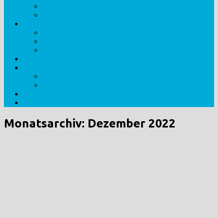
Veranstaltungsorte
Veranstaltungs-Archiv
Abteilung
Personen
Erfolge
Historie
Mannschaften
Training
Jugend
Erwachsene
Kontakt
Impressum/Datenschutz
Monatsarchiv:
Dezember 2022