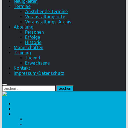
Neuigkeiten
Termine
Anstehende Termine
Veranstaltungsorte
Veranstaltungs-Archiv
Abteilung
Personen
Erfolge
Historie
Mannschaften
Training
Jugend
Erwachsene
Kontakt
Impressum/Datenschutz
Suchen
nach:
Startseite
Neuigkeiten
Termine
Anstehende Termine
Veranstaltungsorte