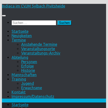
Skip
Indiaca im CVJM Sylbach Pivitsheide
to
content
Suchen
nach:
Startseite
Neuigkeiten
Termine
Anstehende Termine
Veranstaltungsorte
Veranstaltungs-Archiv
Abteilung
Personen
Erfolge
Historie
Mannschaften
Training
Jugend
Erwachsene
Kontakt
Impressum/Datenschutz
Startseite