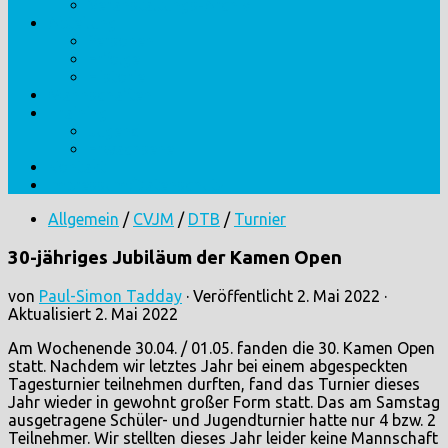
Veranstaltungs-Archiv
Abteilung
Personen
Erfolge
Historie
Mannschaften
Training
Jugend
Erwachsene
Kontakt
Impressum/Datenschutz
Allgemein
/
CVJM
/
DTB
/
Turnier
30-jähriges Jubiläum der Kamen Open
von
Paul-Simon Tadday
· Veröffentlicht
2. Mai 2022
·
Aktualisiert
2. Mai 2022
Am Wochenende 30.04. / 01.05. fanden die 30. Kamen Open
statt. Nachdem wir letztes Jahr bei einem abgespeckten
Tagesturnier teilnehmen durften, fand das Turnier dieses
Jahr wieder in gewohnt großer Form statt. Das am Samstag
ausgetragene Schüler- und Jugendturnier hatte nur 4 bzw. 2
Teilnehmer. Wir stellten dieses Jahr leider keine Mannschaft