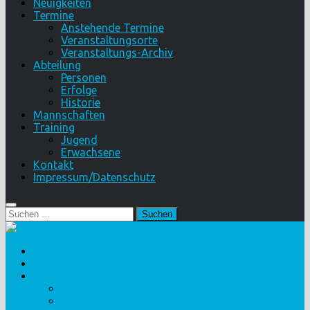
Neuigkeiten
Termine
Anstehende Termine
Veranstaltungsorte
Veranstaltungs-Archiv
Abteilung
Personen
Erfolge
Historie
Mannschaften
Training
Jugend
Erwachsene
Kontakt
Impressum/Datenschutz
Suchen
nach:
Startseite
Neuigkeiten
Termine
Anstehende Termine
Veranstaltungsorte