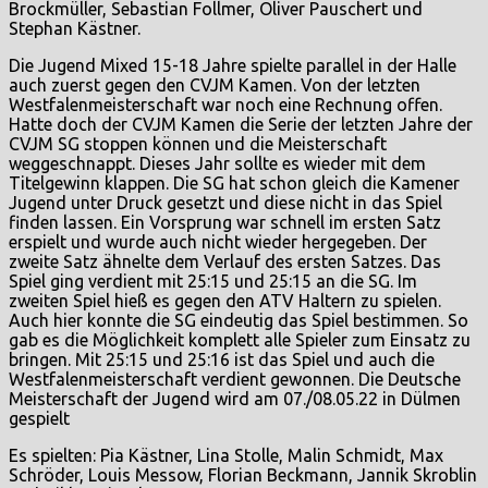
Brockmüller, Sebastian Follmer, Oliver Pauschert und
Stephan Kästner.
Die Jugend Mixed 15-18 Jahre spielte parallel in der Halle
auch zuerst gegen den CVJM Kamen. Von der letzten
Westfalenmeisterschaft war noch eine Rechnung offen.
Hatte doch der CVJM Kamen die Serie der letzten Jahre der
CVJM SG stoppen können und die Meisterschaft
weggeschnappt. Dieses Jahr sollte es wieder mit dem
Titelgewinn klappen. Die SG hat schon gleich die Kamener
Jugend unter Druck gesetzt und diese nicht in das Spiel
finden lassen. Ein Vorsprung war schnell im ersten Satz
erspielt und wurde auch nicht wieder hergegeben. Der
zweite Satz ähnelte dem Verlauf des ersten Satzes. Das
Spiel ging verdient mit 25:15 und 25:15 an die SG. Im
zweiten Spiel hieß es gegen den ATV Haltern zu spielen.
Auch hier konnte die SG eindeutig das Spiel bestimmen. So
gab es die Möglichkeit komplett alle Spieler zum Einsatz zu
bringen. Mit 25:15 und 25:16 ist das Spiel und auch die
Westfalenmeisterschaft verdient gewonnen. Die Deutsche
Meisterschaft der Jugend wird am 07./08.05.22 in Dülmen
gespielt
Es spielten: Pia Kästner, Lina Stolle, Malin Schmidt, Max
Schröder, Louis Messow, Florian Beckmann, Jannik Skroblin