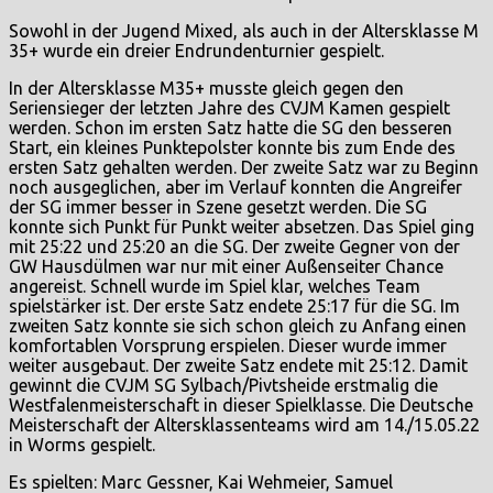
Sowohl in der Jugend Mixed, als auch in der Altersklasse M
35+ wurde ein dreier Endrundenturnier gespielt.
In der Altersklasse M35+ musste gleich gegen den
Seriensieger der letzten Jahre des CVJM Kamen gespielt
werden. Schon im ersten Satz hatte die SG den besseren
Start, ein kleines Punktepolster konnte bis zum Ende des
ersten Satz gehalten werden. Der zweite Satz war zu Beginn
noch ausgeglichen, aber im Verlauf konnten die Angreifer
der SG immer besser in Szene gesetzt werden. Die SG
konnte sich Punkt für Punkt weiter absetzen. Das Spiel ging
mit 25:22 und 25:20 an die SG. Der zweite Gegner von der
GW Hausdülmen war nur mit einer Außenseiter Chance
angereist. Schnell wurde im Spiel klar, welches Team
spielstärker ist. Der erste Satz endete 25:17 für die SG. Im
zweiten Satz konnte sie sich schon gleich zu Anfang einen
komfortablen Vorsprung erspielen. Dieser wurde immer
weiter ausgebaut. Der zweite Satz endete mit 25:12. Damit
gewinnt die CVJM SG Sylbach/Pivtsheide erstmalig die
Westfalenmeisterschaft in dieser Spielklasse. Die Deutsche
Meisterschaft der Altersklassenteams wird am 14./15.05.22
in Worms gespielt.
Es spielten: Marc Gessner, Kai Wehmeier, Samuel