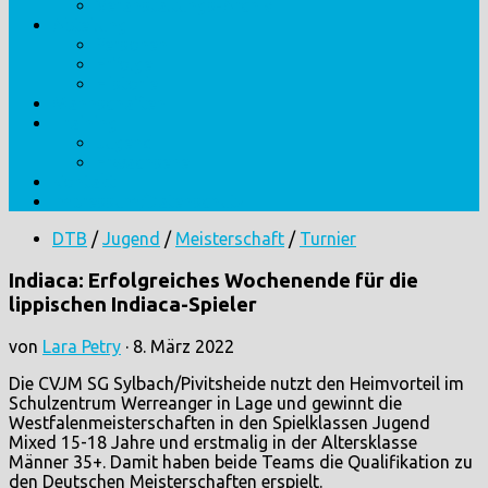
Veranstaltungs-Archiv
Abteilung
Personen
Erfolge
Historie
Mannschaften
Training
Jugend
Erwachsene
Kontakt
Impressum/Datenschutz
DTB
/
Jugend
/
Meisterschaft
/
Turnier
Indiaca: Erfolgreiches Wochenende für die
lippischen Indiaca-Spieler
von
Lara Petry
·
8. März 2022
Die CVJM SG Sylbach/Pivitsheide nutzt den Heimvorteil im
Schulzentrum Werreanger in Lage und gewinnt die
Westfalenmeisterschaften in den Spielklassen Jugend
Mixed 15-18 Jahre und erstmalig in der Altersklasse
Männer 35+. Damit haben beide Teams die Qualifikation zu
den Deutschen Meisterschaften erspielt.