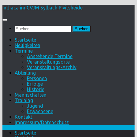
Skip
Indiaca im CVJM Sylbach Pivitsheide
to
content
Suchen
nach:
Startseite
Neuigkeiten
Termine
Anstehende Termine
Veranstaltungsorte
Veranstaltungs-Archiv
Abteilung
Personen
Erfolge
Historie
Mannschaften
Training
Jugend
Erwachsene
Kontakt
Impressum/Datenschutz
Startseite