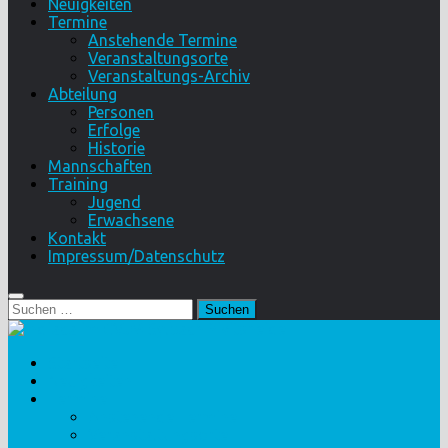
Neuigkeiten
Termine
Anstehende Termine
Veranstaltungsorte
Veranstaltungs-Archiv
Abteilung
Personen
Erfolge
Historie
Mannschaften
Training
Jugend
Erwachsene
Kontakt
Impressum/Datenschutz
Suchen
nach:
Startseite
Neuigkeiten
Termine
Anstehende Termine
Veranstaltungsorte