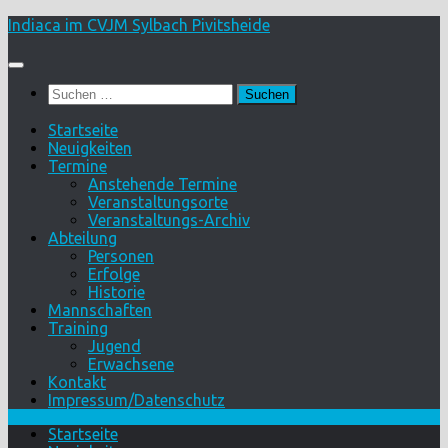
Skip
Indiaca im CVJM Sylbach Pivitsheide
to
content
Suchen
nach:
Startseite
Neuigkeiten
Termine
Anstehende Termine
Veranstaltungsorte
Veranstaltungs-Archiv
Abteilung
Personen
Erfolge
Historie
Mannschaften
Training
Jugend
Erwachsene
Kontakt
Impressum/Datenschutz
Startseite