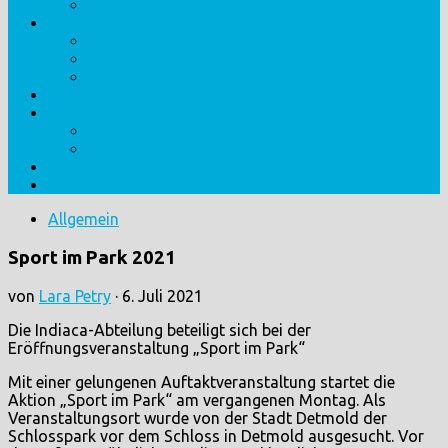
Veranstaltungs-Archiv
Abteilung
Personen
Erfolge
Historie
Mannschaften
Training
Jugend
Erwachsene
Kontakt
Impressum/Datenschutz
Allgemein
Sport im Park 2021
von
Lara Petry
·
6. Juli 2021
Die Indiaca-Abteilung beteiligt sich bei der
Eröffnungsveranstaltung „Sport im Park“
Mit einer gelungenen Auftaktveranstaltung startet die
Aktion „Sport im Park“ am vergangenen Montag. Als
Veranstaltungsort wurde von der Stadt Detmold der
Schlosspark vor dem Schloss in Detmold ausgesucht. Vor