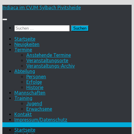
Skip
Indiaca im CVJM Sylbach Pivitsheide
to
content
Suchen
nach:
Startseite
Neuigkeiten
Termine
Anstehende Termine
Veranstaltungsorte
Veranstaltungs-Archiv
Abteilung
Personen
Erfolge
Historie
Mannschaften
Training
Jugend
Erwachsene
Kontakt
Impressum/Datenschutz
Startseite