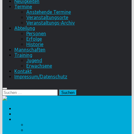
Neuigkeiten
Termine
Anstehende Termine
Veranstaltungsorte
Veranstaltungs-Archiv
Abteilung
Personen
Erfolge
Historie
Mannschaften
Training
Jugend
Erwachsene
Kontakt
Impressum/Datenschutz
Suchen
nach:
Startseite
Neuigkeiten
Termine
Anstehende Termine
Veranstaltungsorte