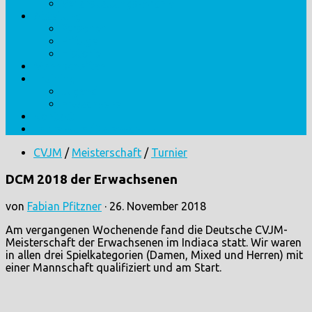
Veranstaltungs-Archiv
Abteilung
Personen
Erfolge
Historie
Mannschaften
Training
Jugend
Erwachsene
Kontakt
Impressum/Datenschutz
CVJM
/
Meisterschaft
/
Turnier
DCM 2018 der Erwachsenen
von
Fabian Pfitzner
·
26. November 2018
Am vergangenen Wochenende fand die Deutsche CVJM-
Meisterschaft der Erwachsenen im Indiaca statt. Wir waren
in allen drei Spielkategorien (Damen, Mixed und Herren) mit
einer Mannschaft qualifiziert und am Start.