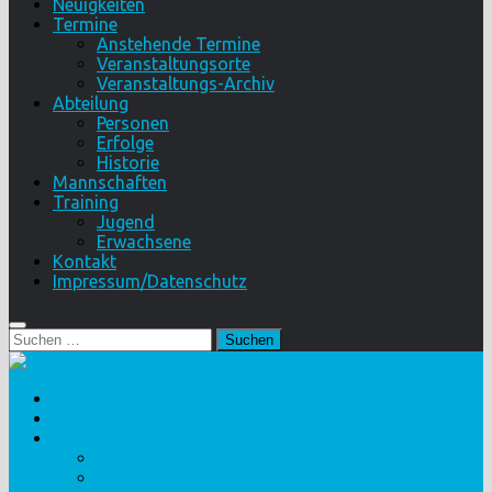
Neuigkeiten
Termine
Anstehende Termine
Veranstaltungsorte
Veranstaltungs-Archiv
Abteilung
Personen
Erfolge
Historie
Mannschaften
Training
Jugend
Erwachsene
Kontakt
Impressum/Datenschutz
Suchen
nach:
Startseite
Neuigkeiten
Termine
Anstehende Termine
Veranstaltungsorte