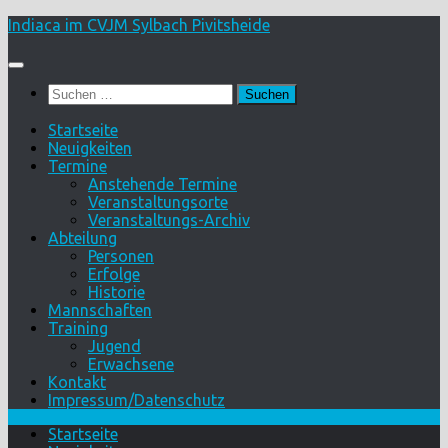
Skip
Indiaca im CVJM Sylbach Pivitsheide
to
content
Suchen
nach:
Startseite
Neuigkeiten
Termine
Anstehende Termine
Veranstaltungsorte
Veranstaltungs-Archiv
Abteilung
Personen
Erfolge
Historie
Mannschaften
Training
Jugend
Erwachsene
Kontakt
Impressum/Datenschutz
Startseite