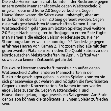
Die erste Herrenmannschaft konnte in der Rückrunde gegen
unsere zweite Mannschaft sowie gegen Wattenscheid 2
ungefährdete und hohe 2:0 Siege verbuchen. Gegen
Hausdülmen waren die Sätze zwar umkämpft, aber am
Ende konnte ebenfalls ein 2:0 Sieg gefeiert werden. Gegen
die ersatzgeschwächten Mannschaften Kamen 1 und
Wattenscheid 1 gelangen am letzten Spieltag zwei weitere
2:0 Siege. Nach sehr guter Aufholjagd im ersten Satz fügte
man Kamen 1 die einzige Saison-Niederlage zu. Kleiner
Stimmungsdämfer war die unnötige 0:2 Niederlage gegen
erfahrene Herren von Kamen 2. Trotzdem sind alle mit dem
guten zweiten Platz sehr zufrieden. Die Qualifikation zu den
Norddeutschen Meisterschaften im April in Erfttal war
sowieso zu keinem Zeitpunkt gefährdet.
Die zweite Herrenmannschaft musste sich außer gegen
Wattenscheid 2 allen anderen Mannschaften in der
Rückrunde geschlagen geben. In vielen Spielen konnten sie
sich phasenweise gut wehren und nötigten die favorisierten
Gegner zu mehr Konzentration. So kamen immer wieder
enge Sätze zustande. Gegen Wattenscheid 1 und
Hausdülmen gelang sogar jeweils ein Satzgewinn. Am Ende
der Saison können die größtenteils jungen Spieler zufrieden
sein.