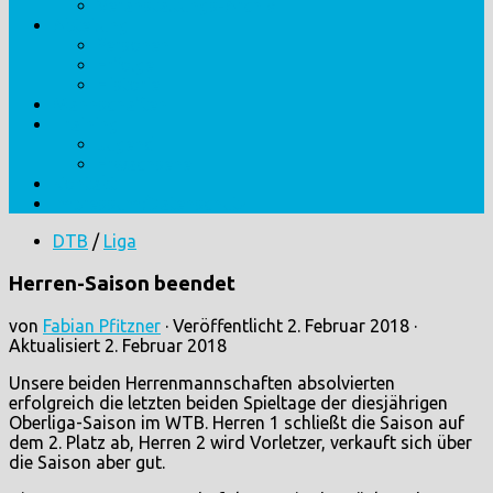
Veranstaltungs-Archiv
Abteilung
Personen
Erfolge
Historie
Mannschaften
Training
Jugend
Erwachsene
Kontakt
Impressum/Datenschutz
DTB
/
Liga
Herren-Saison beendet
von
Fabian Pfitzner
· Veröffentlicht
2. Februar 2018
·
Aktualisiert
2. Februar 2018
Unsere beiden Herrenmannschaften absolvierten
erfolgreich die letzten beiden Spieltage der diesjährigen
Oberliga-Saison im WTB. Herren 1 schließt die Saison auf
dem 2. Platz ab, Herren 2 wird Vorletzer, verkauft sich über
die Saison aber gut.