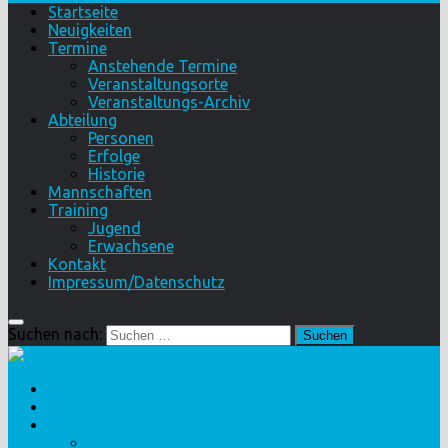
Startseite
Neuigkeiten
Termine
Anstehende Termine
Veranstaltungsorte
Veranstaltungs-Archiv
Abteilung
Personen
Erfolge
Historie
Mannschaften
Training
Jugend
Erwachsene
Kontakt
Impressum/Datenschutz
Suchen nach:
Startseite
Neuigkeiten
Termine
Anstehende Termine