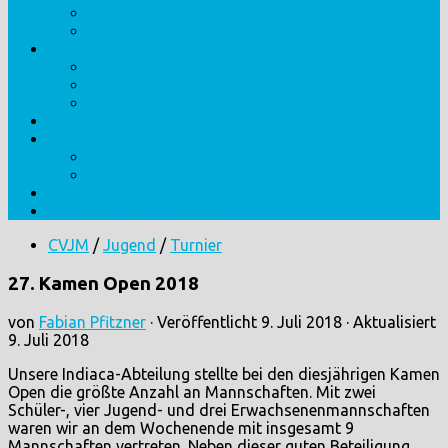
Veranstaltungsorte
Veranstaltungs-Archiv
Abteilung
Personen
Erfolge
Historie
Mannschaften
Training
Jugend
Erwachsene
Kontakt
Impressum/Datenschutz
CVJM
/
Jugend
/
Turnier
27. Kamen Open 2018
von
Fabian Pfitzner
· Veröffentlicht
9. Juli 2018
· Aktualisiert
9. Juli 2018
Unsere Indiaca-Abteilung stellte bei den diesjährigen Kamen
Open die größte Anzahl an Mannschaften. Mit zwei
Schüler-, vier Jugend- und drei Erwachsenenmannschaften
waren wir an dem Wochenende mit insgesamt 9
Mannschaften vertreten. Neben dieser guten Beteiligung