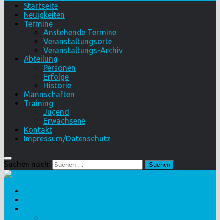
Startseite
Neuigkeiten
Termine
Anstehende Termine
Veranstaltungsorte
Veranstaltungs-Archiv
Abteilung
Personen
Erfolge
Historie
Mannschaften
Training
Jugend
Erwachsene
Kontakt
Impressum/Datenschutz
Suchen nach:
Startseite
Neuigkeiten
Termine
Anstehende Termine