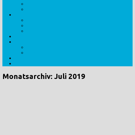
Veranstaltungsorte
Veranstaltungs-Archiv
Abteilung
Personen
Erfolge
Historie
Mannschaften
Training
Jugend
Erwachsene
Kontakt
Impressum/Datenschutz
Monatsarchiv:
Juli 2019