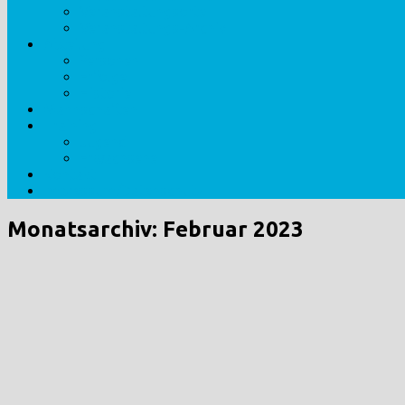
Veranstaltungsorte
Veranstaltungs-Archiv
Abteilung
Personen
Erfolge
Historie
Mannschaften
Training
Jugend
Erwachsene
Kontakt
Impressum/Datenschutz
Monatsarchiv:
Februar 2023