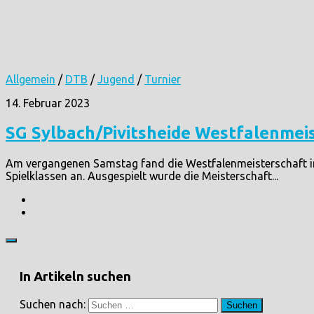
Allgemein
/
DTB
/
Jugend
/
Turnier
14. Februar 2023
SG Sylbach/Pivitsheide Westfalenmeis
Am vergangenen Samstag fand die Westfalenmeisterschaft im I
Spielklassen an. Ausgespielt wurde die Meisterschaft...
In Artikeln suchen
Suchen nach: