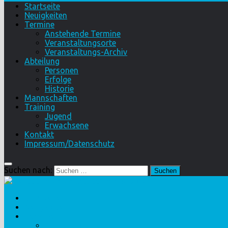
Startseite
Neuigkeiten
Termine
Anstehende Termine
Veranstaltungsorte
Veranstaltungs-Archiv
Abteilung
Personen
Erfolge
Historie
Mannschaften
Training
Jugend
Erwachsene
Kontakt
Impressum/Datenschutz
Suchen nach:
Startseite
Neuigkeiten
Termine
Anstehende Termine