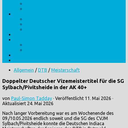
Veranstaltungsorte
Veranstaltungs-Archiv
Abteilung
Personen
Erfolge
Historie
Mannschaften
Training
Jugend
Erwachsene
Kontakt
Impressum/Datenschutz
Allgemein
/
DTB
/
Meisterschaft
Doppelter Deutscher Vizemeistertitel für die SG
Sylbach/Pivitsheide in der AK 40+
von
Paul-Simon Tadday
· Veröffentlicht
11. Mai 2026
·
Aktualisiert
24. Mai 2026
Nach langer Vorbereitung war es am Wochenende des
09./10.05.2026 endlich soweit und die SG des CVJM
Sylbach/Pivitsheide konnte die Deutschen Indiaca