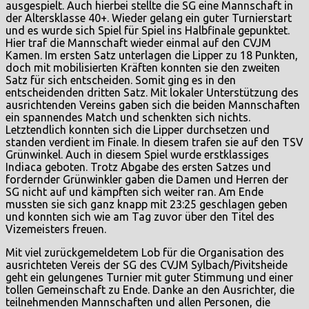
ausgespielt. Auch hierbei stellte die SG eine Mannschaft in
der Altersklasse 40+. Wieder gelang ein guter Turnierstart
und es wurde sich Spiel für Spiel ins Halbfinale gepunktet.
Hier traf die Mannschaft wieder einmal auf den CVJM
Kamen. Im ersten Satz unterlagen die Lipper zu 18 Punkten,
doch mit mobilisierten Kräften konnten sie den zweiten
Satz für sich entscheiden. Somit ging es in den
entscheidenden dritten Satz. Mit lokaler Unterstützung des
ausrichtenden Vereins gaben sich die beiden Mannschaften
ein spannendes Match und schenkten sich nichts.
Letztendlich konnten sich die Lipper durchsetzen und
standen verdient im Finale. In diesem trafen sie auf den TSV
Grünwinkel. Auch in diesem Spiel wurde erstklassiges
Indiaca geboten. Trotz Abgabe des ersten Satzes und
fordernder Grünwinkler gaben die Damen und Herren der
SG nicht auf und kämpften sich weiter ran. Am Ende
mussten sie sich ganz knapp mit 23:25 geschlagen geben
und konnten sich wie am Tag zuvor über den Titel des
Vizemeisters freuen.
Mit viel zurückgemeldetem Lob für die Organisation des
ausrichteten Vereis der SG des CVJM Sylbach/Pivitsheide
geht ein gelungenes Turnier mit guter Stimmung und einer
tollen Gemeinschaft zu Ende. Danke an den Ausrichter, die
teilnehmenden Mannschaften und allen Personen, die