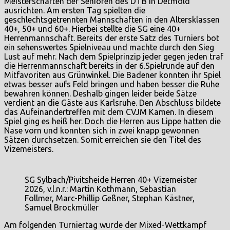
Meisterschaften der Senioren des DTB in Detmold
ausrichten. Am ersten Tag spielten die
geschlechtsgetrennten Mannschaften in den Altersklassen
40+, 50+ und 60+. Hierbei stellte die SG eine 40+
Herrenmannschaft. Bereits der erste Satz des Turniers bot
ein sehenswertes Spielniveau und machte durch den Sieg
Lust auf mehr. Nach dem Spielprinzip jeder gegen jeden traf
die Herrenmannschaft bereits in der 6.Spielrunde auf den
Mitfavoriten aus Grünwinkel. Die Badener konnten ihr Spiel
etwas besser aufs Feld bringen und haben besser die Ruhe
bewahren können. Deshalb gingen leider beide Sätze
verdient an die Gäste aus Karlsruhe. Den Abschluss bildete
das Aufeinandertreffen mit dem CVJM Kamen. In diesem
Spiel ging es heiß her. Doch die Herren aus Lippe hatten die
Nase vorn und konnten sich in zwei knapp gewonnen
Sätzen durchsetzen. Somit erreichen sie den Titel des
Vizemeisters.
SG Sylbach/Pivitsheide Herren 40+ Vizemeister
2026, v.l.n.r.: Martin Kothmann, Sebastian
Follmer, Marc-Phillip Geßner, Stephan Kästner,
Samuel Brockmüller
Am folgenden Turniertag wurde der Mixed-Wettkampf