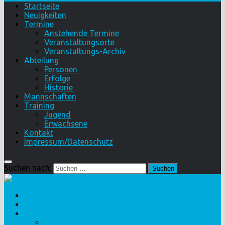
Startseite
Neuigkeiten
Termine
Anstehende Termine
Veranstaltungsorte
Veranstaltungs-Archiv
Abteilung
Personen
Erfolge
Historie
Mannschaften
Training
Jugend
Erwachsene
Kontakt
Impressum/Datenschutz
Suchen nach:
Startseite
Neuigkeiten
Termine
Anstehende Termine