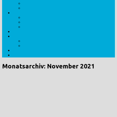
Veranstaltungsorte
Veranstaltungs-Archiv
Abteilung
Personen
Erfolge
Historie
Mannschaften
Training
Jugend
Erwachsene
Kontakt
Impressum/Datenschutz
Monatsarchiv:
November 2021