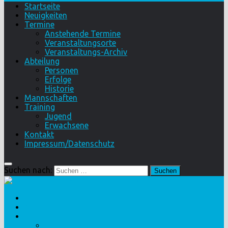
Startseite
Neuigkeiten
Termine
Anstehende Termine
Veranstaltungsorte
Veranstaltungs-Archiv
Abteilung
Personen
Erfolge
Historie
Mannschaften
Training
Jugend
Erwachsene
Kontakt
Impressum/Datenschutz
Suchen nach:
Startseite
Neuigkeiten
Termine
Anstehende Termine