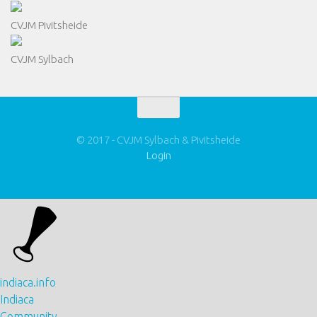
CVJM Pivitsheide
CVJM Sylbach
© 2017 - CVJM Sylbach & Pivitsheide
Login
indiaca.info
Indiaca
Community