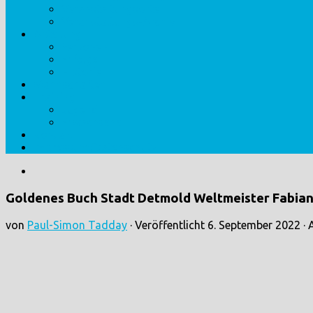
Veranstaltungsorte
Veranstaltungs-Archiv
Abteilung
Personen
Erfolge
Historie
Mannschaften
Training
Jugend
Erwachsene
Kontakt
Impressum/Datenschutz
Goldenes Buch Stadt Detmold Weltmeister Fabian
von
Paul-Simon Tadday
· Veröffentlicht
6. September 2022
· 