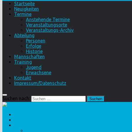
Startseite
Neuigkeiten
Termine
Anstehende Termine
Veranstaltungsorte
Veranstaltungs-Archiv
Abteilung
Personen
Erfolge
Historie
Mannschaften
Training
Jugend
Erwachsene
Kontakt
Impressum/Datenschutz
Suchen nach:
Startseite
Neuigkeiten
Termine
Anstehende Termine