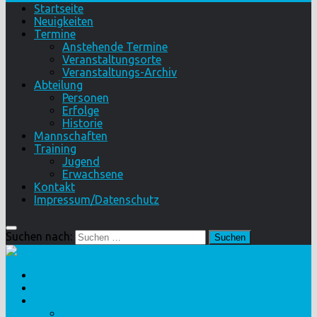
Startseite
Neuigkeiten
Termine
Anstehende Termine
Veranstaltungsorte
Veranstaltungs-Archiv
Abteilung
Personen
Erfolge
Historie
Mannschaften
Training
Jugend
Erwachsene
Kontakt
Impressum/Datenschutz
Suchen nach:
Startseite
Neuigkeiten
Termine
Anstehende Termine