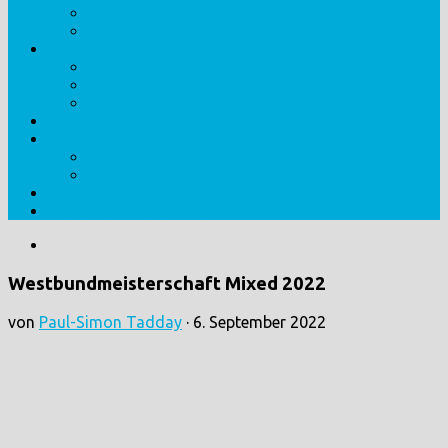
Veranstaltungsorte
Veranstaltungs-Archiv
Abteilung
Personen
Erfolge
Historie
Mannschaften
Training
Jugend
Erwachsene
Kontakt
Impressum/Datenschutz
Westbundmeisterschaft Mixed 2022
von
Paul-Simon Tadday
·
6. September 2022