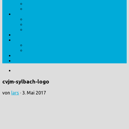
Veranstaltungsorte
Veranstaltungs-Archiv
Abteilung
Personen
Erfolge
Historie
Mannschaften
Training
Jugend
Erwachsene
Kontakt
Impressum/Datenschutz
cvjm-sylbach-logo
von
lars
·
3. Mai 2017