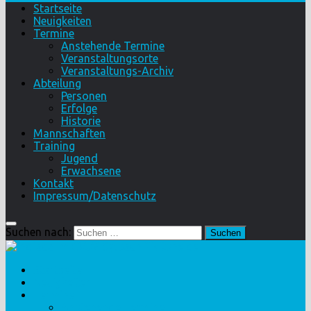
Startseite
Neuigkeiten
Termine
Anstehende Termine
Veranstaltungsorte
Veranstaltungs-Archiv
Abteilung
Personen
Erfolge
Historie
Mannschaften
Training
Jugend
Erwachsene
Kontakt
Impressum/Datenschutz
Suchen nach:
Startseite
Neuigkeiten
Termine
Anstehende Termine