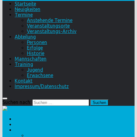
Startseite
Neuigkeiten
Termine
Anstehende Termine
Veranstaltungsorte
Veranstaltungs-Archiv
Abteilung
Personen
Erfolge
Historie
Mannschaften
Training
Jugend
Erwachsene
Kontakt
Impressum/Datenschutz
Suchen nach:
Startseite
Neuigkeiten
Termine
Anstehende Termine