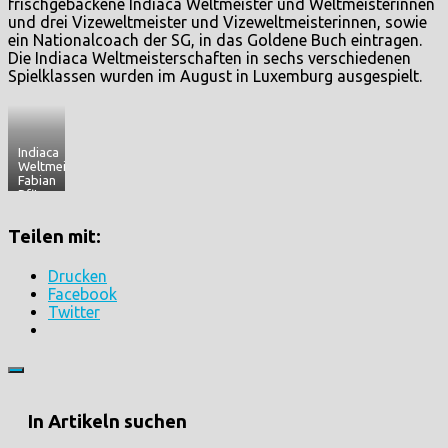
frischgebackene Indiaca Weltmeister und Weltmeisterinnen
und drei Vizeweltmeister und Vizeweltmeisterinnen, sowie
ein Nationalcoach der SG, in das Goldene Buch eintragen.
Die Indiaca Weltmeisterschaften in sechs verschiedenen
Spielklassen wurden im August in Luxemburg ausgespielt.
Indiaca
Weltmeister
Fabian
Pfitzner
trägt
sich
Teilen mit:
ins
Goldene
Buch
Drucken
der
Facebook
Stadt
Detmold
Twitter
ein
In Artikeln suchen