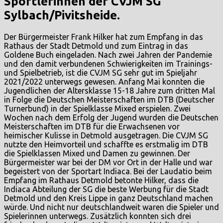
Sportlerinnen der CVJM SG
Sylbach/Pivitsheide.
Der Bürgermeister Frank Hilker hat zum Empfang in das
Rathaus der Stadt Detmold und zum Eintrag in das
Goldene Buch eingeladen. Nach zwei Jahren der Pandemie
und den damit verbundenen Schwierigkeiten im Trainings-
und Spielbetrieb, ist die CVJM SG sehr gut im Spieljahr
2021/2022 unterwegs gewesen. Anfang Mai konnten die
Jugendlichen der Altersklasse 15-18 Jahre zum dritten Mal
in Folge die Deutschen Meisterschaften im DTB (Deutscher
Turnerbund) in der Spielklasse Mixed erspielen. Zwei
Wochen nach dem Erfolg der Jugend wurden die Deutschen
Meisterschaften im DTB für die Erwachsenen vor
heimischer Kulisse in Detmold ausgetragen. Die CVJM SG
nutzte den Heimvorteil und schaffte es erstmalig im DTB
die Spielklassen Mixed und Damen zu gewinnen. Der
Bürgermeister war bei der DM vor Ort in der Halle und war
begeistert von der Sportart Indiaca. Bei der Laudatio beim
Empfang im Rathaus Detmold betonte Hilker, dass die
Indiaca Abteilung der SG die beste Werbung für die Stadt
Detmold und den Kreis Lippe in ganz Deutschland machen
würde. Und nicht nur deutschlandweit waren die Spieler und
Spielerinnen unterwegs. Zusätzlich konnten sich drei