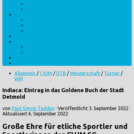
Veranstaltungsorte
Veranstaltungs-Archiv
Abteilung
Personen
Erfolge
Historie
Mannschaften
Training
Jugend
Erwachsene
Kontakt
Impressum/Datenschutz
Allgemein
/
CVJM
/
DTB
/
Meisterschaft
/
Turnier
/
WM
Indiaca: Eintrag in das Goldene Buch der Stadt
Detmold
von
Paul-Simon Tadday
· Veröffentlicht
3. September 2022
·
Aktualisiert
6. September 2022
Große Ehre für etliche Sportler und