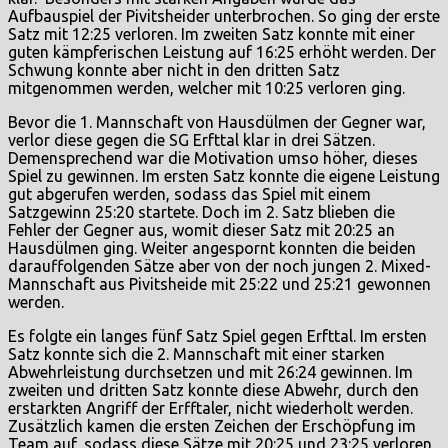
Aufbauspiel der Pivitsheider unterbrochen. So ging der erste
Satz mit 12:25 verloren. Im zweiten Satz konnte mit einer
guten kämpferischen Leistung auf 16:25 erhöht werden. Der
Schwung konnte aber nicht in den dritten Satz
mitgenommen werden, welcher mit 10:25 verloren ging.
Bevor die 1. Mannschaft von Hausdülmen der Gegner war,
verlor diese gegen die SG Erfttal klar in drei Sätzen.
Demensprechend war die Motivation umso höher, dieses
Spiel zu gewinnen. Im ersten Satz konnte die eigene Leistung
gut abgerufen werden, sodass das Spiel mit einem
Satzgewinn 25:20 startete. Doch im 2. Satz blieben die
Fehler der Gegner aus, womit dieser Satz mit 20:25 an
Hausdülmen ging. Weiter angespornt konnten die beiden
darauffolgenden Sätze aber von der noch jungen 2. Mixed-
Mannschaft aus Pivitsheide mit 25:22 und 25:21 gewonnen
werden.
Es folgte ein langes fünf Satz Spiel gegen Erfttal. Im ersten
Satz konnte sich die 2. Mannschaft mit einer starken
Abwehrleistung durchsetzen und mit 26:24 gewinnen. Im
zweiten und dritten Satz konnte diese Abwehr, durch den
erstarkten Angriff der Erfftaler, nicht wiederholt werden.
Zusätzlich kamen die ersten Zeichen der Erschöpfung im
Team auf, sodass diese Sätze mit 20:25 und 23:25 verloren