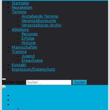
Startseite
Neuigkeiten
Termine
Anstehende Termine
Veranstaltungsorte
Veranstaltungs-Archiv
Abteilung
Personen
Erfolge
Historie
Mannschaften
Training
Jugend
Erwachsene
Kontakt
Impressum/Datenschutz
Suchen nach:
Startseite
Neuigkeiten
Termine
Anstehende Termine