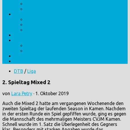
Veranstaltungsorte
Veranstaltungs-Archiv
Abteilung
Personen
Erfolge
Historie
Mannschaften
Training
Jugend
Erwachsene
Kontakt
Impressum/Datenschutz
DTB
/
Liga
2. Spieltag Mixed 2
von
Lara Petry
·
1. Oktober 2019
Auch die Mixed 2 hatte am vergangenen Wochenende den
zweiten Spieltag der laufenden Season in Kamen. Nachdem
in der ersten Runde ein Spiel gepfiffen wurde, ging es gegen
die Mannschaft des mehrmaligen Meisters CVJM Kamen.
Schnell wurde im 1. Satz die Überlegenheit des Gegners
klar. Besonders mit starken Angaben wurde das