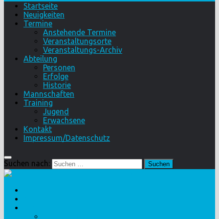
Startseite
Neuigkeiten
Termine
Anstehende Termine
Veranstaltungsorte
Veranstaltungs-Archiv
Abteilung
Personen
Erfolge
Historie
Mannschaften
Training
Jugend
Erwachsene
Kontakt
Impressum/Datenschutz
Suchen nach:
Startseite
Neuigkeiten
Termine
Anstehende Termine