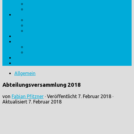
Veranstaltungsorte
Veranstaltungs-Archiv
Abteilung
Personen
Erfolge
Historie
Mannschaften
Training
Jugend
Erwachsene
Kontakt
Impressum/Datenschutz
Allgemein
Abteilungsversammlung 2018
von
Fabian Pfitzner
· Veröffentlicht
7. Februar 2018
·
Aktualisiert
7. Februar 2018