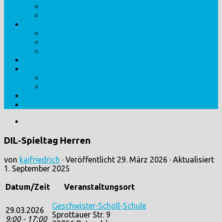
Veranstaltungsorte
Veranstaltungs-Archiv
Abteilung
Personen
Erfolge
Historie
Mannschaften
Training
Jugend
Erwachsene
Kontakt
Impressum/Datenschutz
DIL-Spieltag Herren
von
kaifriedrich
· Veröffentlicht
29. März 2026
· Aktualisiert
1. September 2025
Datum/Zeit
Veranstaltungsort
Geschwister-Scholl-Schule
29.03.2026
Sprottauer Str. 9
9:00 - 17:00