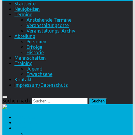
Startseite
Neuigkeiten
Termine
Anstehende Termine
Veranstaltungsorte
Veranstaltungs-Archiv
Abteilung
Personen
Erfolge
Historie
Mannschaften
Training
Jugend
Erwachsene
Kontakt
Impressum/Datenschutz
Suchen nach:
Startseite
Neuigkeiten
Termine
Anstehende Termine